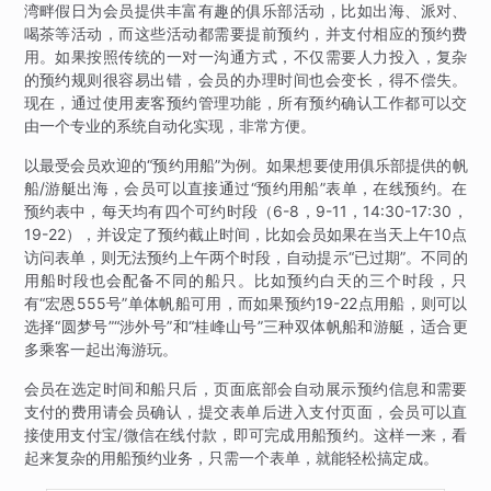
湾畔假日为会员提供丰富有趣的俱乐部活动，比如出海、派对、
喝茶等活动，而这些活动都需要提前预约，并支付相应的预约费
用。如果按照传统的一对一沟通方式，不仅需要人力投入，复杂
的预约规则很容易出错，会员的办理时间也会变长，得不偿失。
现在，通过使用麦客预约管理功能，所有预约确认工作都可以交
由一个专业的系统自动化实现，非常方便。
以最受会员欢迎的“预约用船”为例。如果想要使用俱乐部提供的帆
船/游艇出海，会员可以直接通过“预约用船”表单，在线预约。在
预约表中，每天均有四个可约时段（6-8，9-11，14:30-17:30，
19-22），并设定了预约截止时间，比如会员如果在当天上午10点
访问表单，则无法预约上午两个时段，自动提示“已过期”。不同的
用船时段也会配备不同的船只。比如预约白天的三个时段，只
有“宏恩555号”单体帆船可用，而如果预约19-22点用船，则可以
选择“圆梦号”“涉外号”和“桂峰山号”三种双体帆船和游艇，适合更
多乘客一起出海游玩。
会员在选定时间和船只后，页面底部会自动展示预约信息和需要
支付的费用请会员确认，提交表单后进入支付页面，会员可以直
接使用支付宝/微信在线付款，即可完成用船预约。这样一来，看
起来复杂的用船预约业务，只需一个表单，就能轻松搞定成。