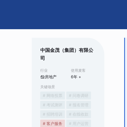
中国金茂（集团）有限公
司
行业
使用麦客
房地产
6
年 +
关键场景
# 网络投票
# 问卷调研
# 考试测评
# 报名管理
# 招聘培训
# 在线收款
# 客户服务
# 用户运营